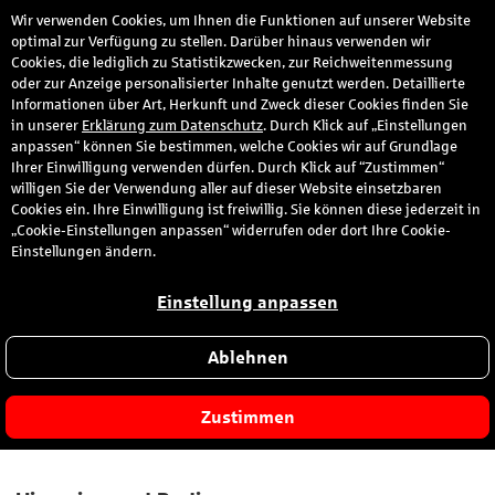
Wir verwenden Cookies, um Ihnen die Funktionen auf unserer Website
den
optimal zur Verfügung zu stellen. Darüber hinaus verwenden wir
Cookies, die lediglich zu Statistikzwecken, zur Reichweitenmessung
oder zur Anzeige personalisierter Inhalte genutzt werden. Detaillierte
Informationen über Art, Herkunft und Zweck dieser Cookies finden Sie
OBI
in unserer
Erklärung zum Datenschutz
. Durch Klick auf „Einstellungen
anpassen“ können Sie bestimmen, welche Cookies wir auf Grundlage
Ihrer Einwilligung verwenden dürfen. Durch Klick auf “Zustimmen“
Haus & Garten
willigen Sie der Verwendung aller auf dieser Website einsetzbaren
Cookies ein. Ihre Einwilligung ist freiwillig. Sie können diese jederzeit in
„Cookie-Einstellungen anpassen“ widerrufen oder dort Ihre Cookie-
Beschreibung
Einstellungen ändern.
Sie bauen, tüffteln und renovieren in den eigenen vier Wänden
Einstellung anpassen
oder bringen den Garten gerade auf Vordermann? Machen Sie es
mit OBI und shoppen Sie alles online, was Sie für Ihr nächstes
Ablehnen
Projekt benötigen. Maschinen und Werkzeuge, Bau- und
Werkstoffe, Farben, Sanitärprodukte, Pflanzen – das umfangreiche
Zustimmen
Sortiment erfüllt Ihnen alle Wünsche!