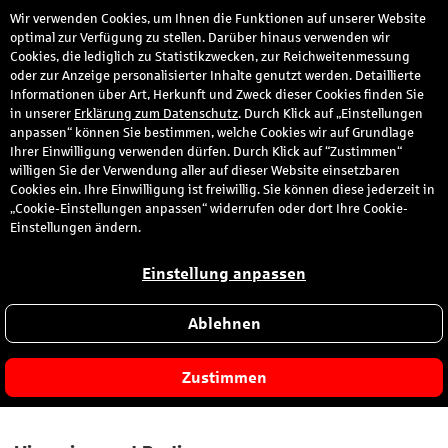
Wir verwenden Cookies, um Ihnen die Funktionen auf unserer Website
den
optimal zur Verfügung zu stellen. Darüber hinaus verwenden wir
Cookies, die lediglich zu Statistikzwecken, zur Reichweitenmessung
oder zur Anzeige personalisierter Inhalte genutzt werden. Detaillierte
Informationen über Art, Herkunft und Zweck dieser Cookies finden Sie
Matratzen Concord
in unserer
Erklärung zum Datenschutz
. Durch Klick auf „Einstellungen
anpassen“ können Sie bestimmen, welche Cookies wir auf Grundlage
Ihrer Einwilligung verwenden dürfen. Durch Klick auf “Zustimmen“
Haus & Garten
willigen Sie der Verwendung aller auf dieser Website einsetzbaren
Cookies ein. Ihre Einwilligung ist freiwillig. Sie können diese jederzeit in
„Cookie-Einstellungen anpassen“ widerrufen oder dort Ihre Cookie-
Beschreibung
Einstellungen ändern.
Hier wird Schlafen zum Erlebnis! Matratzen Concord bietet alles,
Einstellung anpassen
was Sie für süße Träume brauchen. Von bequemen Matratzen
über Kissen bis hin zu kuscheligen Bettdecken – wer hier
Ablehnen
vorbeischaut, findet genau das Richtige für eine erholsame Nacht.
Hochwertige Produkte zu fairen Preisen warten darauf, von Ihnen
Zustimmen
entdeckt zu werden.