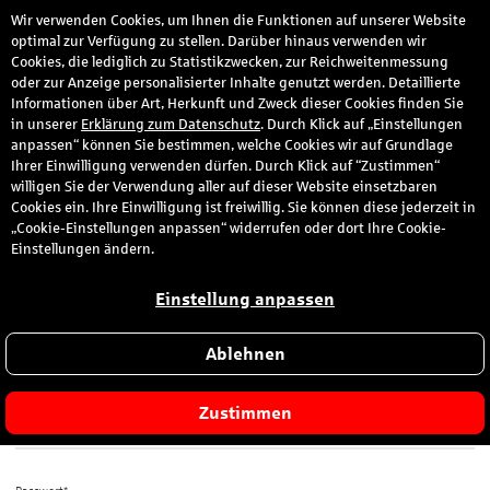
Wir verwenden Cookies, um Ihnen die Funktionen auf unserer Website
den
optimal zur Verfügung zu stellen. Darüber hinaus verwenden wir
Cookies, die lediglich zu Statistikzwecken, zur Reichweitenmessung
oder zur Anzeige personalisierter Inhalte genutzt werden. Detaillierte
Informationen über Art, Herkunft und Zweck dieser Cookies finden Sie
Anmeldung
in unserer
Erklärung zum Datenschutz
. Durch Klick auf „Einstellungen
anpassen“ können Sie bestimmen, welche Cookies wir auf Grundlage
Ihrer Einwilligung verwenden dürfen. Durch Klick auf “Zustimmen“
Bitte melden Sie sich hier mit Ihrer E-Mail-Adresse und dem von
willigen Sie der Verwendung aller auf dieser Website einsetzbaren
Ihnen gewählten Passwort an.
Cookies ein. Ihre Einwilligung ist freiwillig. Sie können diese jederzeit in
„Cookie-Einstellungen anpassen“ widerrufen oder dort Ihre Cookie-
Sie sind zum ersten Mal hier?
Einstellungen ändern.
Dann registrieren Sie sich jetzt hier
.
Einstellung anpassen
Ablehnen
E-Mail-Adresse*
Zustimmen