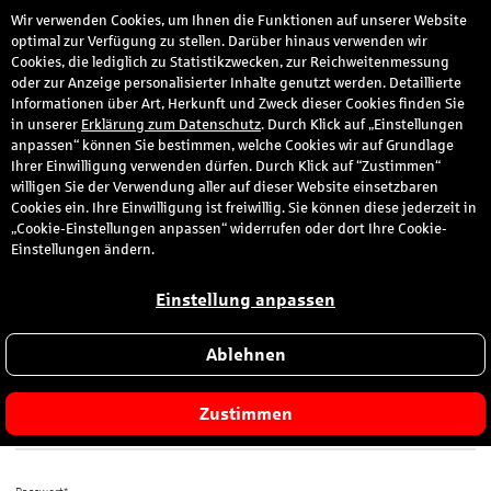
Wir verwenden Cookies, um Ihnen die Funktionen auf unserer Website
den
optimal zur Verfügung zu stellen. Darüber hinaus verwenden wir
Cookies, die lediglich zu Statistikzwecken, zur Reichweitenmessung
oder zur Anzeige personalisierter Inhalte genutzt werden. Detaillierte
Informationen über Art, Herkunft und Zweck dieser Cookies finden Sie
Anmeldung
in unserer
Erklärung zum Datenschutz
. Durch Klick auf „Einstellungen
anpassen“ können Sie bestimmen, welche Cookies wir auf Grundlage
Ihrer Einwilligung verwenden dürfen. Durch Klick auf “Zustimmen“
Bitte melden Sie sich hier mit Ihrer E-Mail-Adresse und dem von
willigen Sie der Verwendung aller auf dieser Website einsetzbaren
Ihnen gewählten Passwort an.
Cookies ein. Ihre Einwilligung ist freiwillig. Sie können diese jederzeit in
„Cookie-Einstellungen anpassen“ widerrufen oder dort Ihre Cookie-
Sie sind zum ersten Mal hier?
Einstellungen ändern.
Dann registrieren Sie sich jetzt hier
.
Einstellung anpassen
Ablehnen
E-Mail-Adresse*
Zustimmen