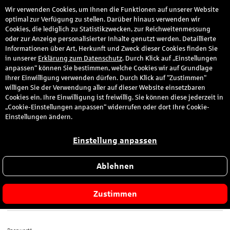
Wir verwenden Cookies, um Ihnen die Funktionen auf unserer Website
den
optimal zur Verfügung zu stellen. Darüber hinaus verwenden wir
Cookies, die lediglich zu Statistikzwecken, zur Reichweitenmessung
oder zur Anzeige personalisierter Inhalte genutzt werden. Detaillierte
Informationen über Art, Herkunft und Zweck dieser Cookies finden Sie
Anmeldung
in unserer
Erklärung zum Datenschutz
. Durch Klick auf „Einstellungen
anpassen“ können Sie bestimmen, welche Cookies wir auf Grundlage
Ihrer Einwilligung verwenden dürfen. Durch Klick auf “Zustimmen“
Bitte melden Sie sich hier mit Ihrer E-Mail-Adresse und dem von
willigen Sie der Verwendung aller auf dieser Website einsetzbaren
Ihnen gewählten Passwort an.
Cookies ein. Ihre Einwilligung ist freiwillig. Sie können diese jederzeit in
„Cookie-Einstellungen anpassen“ widerrufen oder dort Ihre Cookie-
Sie sind zum ersten Mal hier?
Einstellungen ändern.
Dann registrieren Sie sich jetzt hier
.
Einstellung anpassen
Ablehnen
E-Mail-Adresse*
Zustimmen