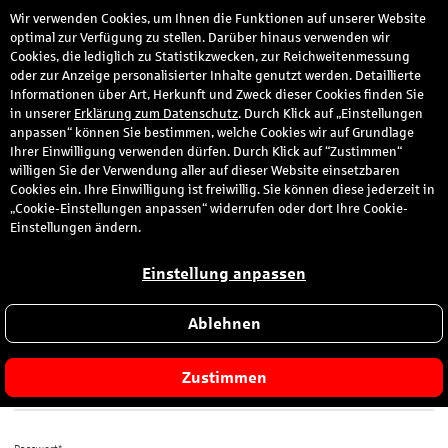
Wir verwenden Cookies, um Ihnen die Funktionen auf unserer Website
den
optimal zur Verfügung zu stellen. Darüber hinaus verwenden wir
Cookies, die lediglich zu Statistikzwecken, zur Reichweitenmessung
oder zur Anzeige personalisierter Inhalte genutzt werden. Detaillierte
Informationen über Art, Herkunft und Zweck dieser Cookies finden Sie
Anmeldung
in unserer
Erklärung zum Datenschutz
. Durch Klick auf „Einstellungen
anpassen“ können Sie bestimmen, welche Cookies wir auf Grundlage
Ihrer Einwilligung verwenden dürfen. Durch Klick auf “Zustimmen“
Bitte melden Sie sich hier mit Ihrer E-Mail-Adresse und dem von
willigen Sie der Verwendung aller auf dieser Website einsetzbaren
Ihnen gewählten Passwort an.
Cookies ein. Ihre Einwilligung ist freiwillig. Sie können diese jederzeit in
„Cookie-Einstellungen anpassen“ widerrufen oder dort Ihre Cookie-
Sie sind zum ersten Mal hier?
Einstellungen ändern.
Dann registrieren Sie sich jetzt hier
.
Einstellung anpassen
Ablehnen
E-Mail-Adresse*
Zustimmen