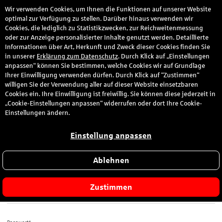
Wir verwenden Cookies, um Ihnen die Funktionen auf unserer Website
den
optimal zur Verfügung zu stellen. Darüber hinaus verwenden wir
Cookies, die lediglich zu Statistikzwecken, zur Reichweitenmessung
oder zur Anzeige personalisierter Inhalte genutzt werden. Detaillierte
Informationen über Art, Herkunft und Zweck dieser Cookies finden Sie
Anmeldung
in unserer
Erklärung zum Datenschutz
. Durch Klick auf „Einstellungen
anpassen“ können Sie bestimmen, welche Cookies wir auf Grundlage
Ihrer Einwilligung verwenden dürfen. Durch Klick auf “Zustimmen“
Bitte melden Sie sich hier mit Ihrer E-Mail-Adresse und dem von
willigen Sie der Verwendung aller auf dieser Website einsetzbaren
Ihnen gewählten Passwort an.
Cookies ein. Ihre Einwilligung ist freiwillig. Sie können diese jederzeit in
„Cookie-Einstellungen anpassen“ widerrufen oder dort Ihre Cookie-
Sie sind zum ersten Mal hier?
Einstellungen ändern.
Dann registrieren Sie sich jetzt hier
.
Einstellung anpassen
Ablehnen
E-Mail-Adresse*
Zustimmen