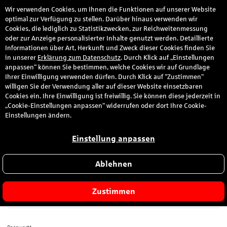
Wir verwenden Cookies, um Ihnen die Funktionen auf unserer Website
den
optimal zur Verfügung zu stellen. Darüber hinaus verwenden wir
Cookies, die lediglich zu Statistikzwecken, zur Reichweitenmessung
oder zur Anzeige personalisierter Inhalte genutzt werden. Detaillierte
Informationen über Art, Herkunft und Zweck dieser Cookies finden Sie
Anmeldung
in unserer
Erklärung zum Datenschutz
. Durch Klick auf „Einstellungen
anpassen“ können Sie bestimmen, welche Cookies wir auf Grundlage
Ihrer Einwilligung verwenden dürfen. Durch Klick auf “Zustimmen“
Bitte melden Sie sich hier mit Ihrer E-Mail-Adresse und dem von
willigen Sie der Verwendung aller auf dieser Website einsetzbaren
Ihnen gewählten Passwort an.
Cookies ein. Ihre Einwilligung ist freiwillig. Sie können diese jederzeit in
„Cookie-Einstellungen anpassen“ widerrufen oder dort Ihre Cookie-
Sie sind zum ersten Mal hier?
Einstellungen ändern.
Dann registrieren Sie sich jetzt hier
.
Einstellung anpassen
Ablehnen
E-Mail-Adresse*
Zustimmen