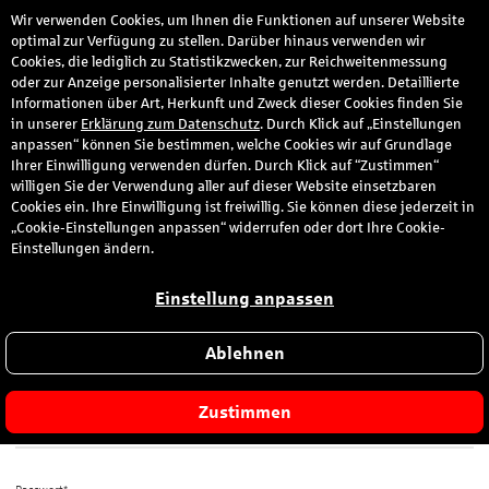
Wir verwenden Cookies, um Ihnen die Funktionen auf unserer Website
den
optimal zur Verfügung zu stellen. Darüber hinaus verwenden wir
Cookies, die lediglich zu Statistikzwecken, zur Reichweitenmessung
oder zur Anzeige personalisierter Inhalte genutzt werden. Detaillierte
Informationen über Art, Herkunft und Zweck dieser Cookies finden Sie
Anmeldung
in unserer
Erklärung zum Datenschutz
. Durch Klick auf „Einstellungen
anpassen“ können Sie bestimmen, welche Cookies wir auf Grundlage
Ihrer Einwilligung verwenden dürfen. Durch Klick auf “Zustimmen“
Bitte melden Sie sich hier mit Ihrer E-Mail-Adresse und dem von
willigen Sie der Verwendung aller auf dieser Website einsetzbaren
Ihnen gewählten Passwort an.
Cookies ein. Ihre Einwilligung ist freiwillig. Sie können diese jederzeit in
„Cookie-Einstellungen anpassen“ widerrufen oder dort Ihre Cookie-
Sie sind zum ersten Mal hier?
Einstellungen ändern.
Dann registrieren Sie sich jetzt hier
.
Einstellung anpassen
Ablehnen
E-Mail-Adresse*
Zustimmen