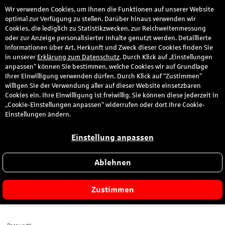
Wir verwenden Cookies, um Ihnen die Funktionen auf unserer Website
den
optimal zur Verfügung zu stellen. Darüber hinaus verwenden wir
Cookies, die lediglich zu Statistikzwecken, zur Reichweitenmessung
oder zur Anzeige personalisierter Inhalte genutzt werden. Detaillierte
Informationen über Art, Herkunft und Zweck dieser Cookies finden Sie
Anmeldung
in unserer
Erklärung zum Datenschutz
. Durch Klick auf „Einstellungen
anpassen“ können Sie bestimmen, welche Cookies wir auf Grundlage
Ihrer Einwilligung verwenden dürfen. Durch Klick auf “Zustimmen“
Bitte melden Sie sich hier mit Ihrer E-Mail-Adresse und dem von
willigen Sie der Verwendung aller auf dieser Website einsetzbaren
Ihnen gewählten Passwort an.
Cookies ein. Ihre Einwilligung ist freiwillig. Sie können diese jederzeit in
„Cookie-Einstellungen anpassen“ widerrufen oder dort Ihre Cookie-
Sie sind zum ersten Mal hier?
Einstellungen ändern.
Dann registrieren Sie sich jetzt hier
.
Einstellung anpassen
Ablehnen
E-Mail-Adresse*
Zustimmen