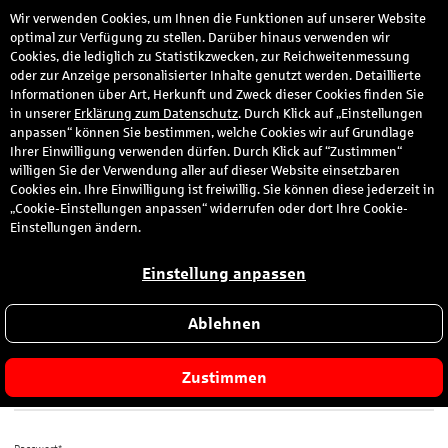
Wir verwenden Cookies, um Ihnen die Funktionen auf unserer Website
den
optimal zur Verfügung zu stellen. Darüber hinaus verwenden wir
Cookies, die lediglich zu Statistikzwecken, zur Reichweitenmessung
oder zur Anzeige personalisierter Inhalte genutzt werden. Detaillierte
Informationen über Art, Herkunft und Zweck dieser Cookies finden Sie
Anmeldung
in unserer
Erklärung zum Datenschutz
. Durch Klick auf „Einstellungen
anpassen“ können Sie bestimmen, welche Cookies wir auf Grundlage
Ihrer Einwilligung verwenden dürfen. Durch Klick auf “Zustimmen“
Bitte melden Sie sich hier mit Ihrer E-Mail-Adresse und dem von
willigen Sie der Verwendung aller auf dieser Website einsetzbaren
Ihnen gewählten Passwort an.
Cookies ein. Ihre Einwilligung ist freiwillig. Sie können diese jederzeit in
„Cookie-Einstellungen anpassen“ widerrufen oder dort Ihre Cookie-
Sie sind zum ersten Mal hier?
Einstellungen ändern.
Dann registrieren Sie sich jetzt hier
.
Einstellung anpassen
Ablehnen
E-Mail-Adresse*
Zustimmen