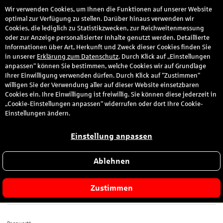
Wir verwenden Cookies, um Ihnen die Funktionen auf unserer Website
den
optimal zur Verfügung zu stellen. Darüber hinaus verwenden wir
Cookies, die lediglich zu Statistikzwecken, zur Reichweitenmessung
oder zur Anzeige personalisierter Inhalte genutzt werden. Detaillierte
Informationen über Art, Herkunft und Zweck dieser Cookies finden Sie
Anmeldung
in unserer
Erklärung zum Datenschutz
. Durch Klick auf „Einstellungen
anpassen“ können Sie bestimmen, welche Cookies wir auf Grundlage
Ihrer Einwilligung verwenden dürfen. Durch Klick auf “Zustimmen“
Bitte melden Sie sich hier mit Ihrer E-Mail-Adresse und dem von
willigen Sie der Verwendung aller auf dieser Website einsetzbaren
Ihnen gewählten Passwort an.
Cookies ein. Ihre Einwilligung ist freiwillig. Sie können diese jederzeit in
„Cookie-Einstellungen anpassen“ widerrufen oder dort Ihre Cookie-
Sie sind zum ersten Mal hier?
Einstellungen ändern.
Dann registrieren Sie sich jetzt hier
.
Einstellung anpassen
Ablehnen
E-Mail-Adresse*
Zustimmen