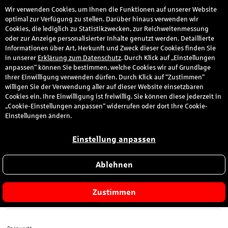
Wir verwenden Cookies, um Ihnen die Funktionen auf unserer Website
den
optimal zur Verfügung zu stellen. Darüber hinaus verwenden wir
Cookies, die lediglich zu Statistikzwecken, zur Reichweitenmessung
oder zur Anzeige personalisierter Inhalte genutzt werden. Detaillierte
Informationen über Art, Herkunft und Zweck dieser Cookies finden Sie
Anmeldung
in unserer
Erklärung zum Datenschutz
. Durch Klick auf „Einstellungen
anpassen“ können Sie bestimmen, welche Cookies wir auf Grundlage
Ihrer Einwilligung verwenden dürfen. Durch Klick auf “Zustimmen“
Bitte melden Sie sich hier mit Ihrer E-Mail-Adresse und dem von
willigen Sie der Verwendung aller auf dieser Website einsetzbaren
Ihnen gewählten Passwort an.
Cookies ein. Ihre Einwilligung ist freiwillig. Sie können diese jederzeit in
„Cookie-Einstellungen anpassen“ widerrufen oder dort Ihre Cookie-
Sie sind zum ersten Mal hier?
Einstellungen ändern.
Dann registrieren Sie sich jetzt hier
.
Einstellung anpassen
Ablehnen
E-Mail-Adresse*
Zustimmen