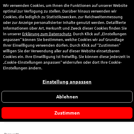
Wir verwenden Cookies, um Ihnen die Funktionen auf unserer Website
den
optimal zur Verfügung zu stellen. Darüber hinaus verwenden wir
Cookies, die lediglich zu Statistikzwecken, zur Reichweitenmessung
oder zur Anzeige personalisierter Inhalte genutzt werden. Detaillierte
Informationen über Art, Herkunft und Zweck dieser Cookies finden Sie
Anmeldung
in unserer
Erklärung zum Datenschutz
. Durch Klick auf „Einstellungen
anpassen“ können Sie bestimmen, welche Cookies wir auf Grundlage
Ihrer Einwilligung verwenden dürfen. Durch Klick auf “Zustimmen“
Bitte melden Sie sich hier mit Ihrer E-Mail-Adresse und dem von
willigen Sie der Verwendung aller auf dieser Website einsetzbaren
Ihnen gewählten Passwort an.
Cookies ein. Ihre Einwilligung ist freiwillig. Sie können diese jederzeit in
„Cookie-Einstellungen anpassen“ widerrufen oder dort Ihre Cookie-
Sie sind zum ersten Mal hier?
Einstellungen ändern.
Dann registrieren Sie sich jetzt hier
.
Einstellung anpassen
Ablehnen
E-Mail-Adresse*
Zustimmen