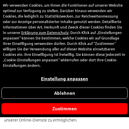
Wir verwenden Cookies, um Ihnen die Funktionen auf unserer Website
den
optimal zur Verfügung zu stellen. Darüber hinaus verwenden wir
Cookies, die lediglich zu Statistikzwecken, zur Reichweitenmessung
oder zur Anzeige personalisierter Inhalte genutzt werden. Detaillierte
Informationen über Art, Herkunft und Zweck dieser Cookies finden Sie
Erklärung zur Barrierefreiheit S-Markt und
in unserer
Erklärung zum Datenschutz
. Durch Klick auf „Einstellungen
Mehrwert GmbH
anpassen“ können Sie bestimmen, welche Cookies wir auf Grundlage
Ihrer Einwilligung verwenden dürfen. Durch Klick auf “Zustimmen“
willigen Sie der Verwendung aller auf dieser Website einsetzbaren
Cookies ein. Ihre Einwilligung ist freiwillig. Sie können diese jederzeit in
„Cookie-Einstellungen anpassen“ widerrufen oder dort Ihre Cookie-
Einstellungen ändern.
Erklärung zur Barrierefreiheit
Einstellung anpassen
1.1 Einleitung
Wir bei der S-Markt und Mehrwert GmbH legen großen Wert
Ablehnen
darauf, unsere digitalen Angebote für alle Menschen zugänglich
zu gestalten – unabhängig von ihren individuellen Fähigkeiten
oder technischen Voraussetzungen. Unser Ziel ist es, Barrieren zu
Zustimmen
reduzieren und eine möglichst uneingeschränkte Nutzung
unserer Online-Dienste zu ermöglichen.