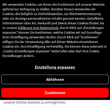
Wir verwenden Cookies, um Ihnen die Funktionen auf unserer Website
den
optimal zur Verfügung zu stellen. Darüber hinaus verwenden wir
Cookies, die lediglich zu Statistikzwecken, zur Reichweitenmessung
oder zur Anzeige personalisierter Inhalte genutzt werden. Detaillierte
Informationen über Art, Herkunft und Zweck dieser Cookies finden Sie
Erklärung zur Barrierefreiheit S-Markt und
in unserer
Erklärung zum Datenschutz
. Durch Klick auf „Einstellungen
Mehrwert GmbH
anpassen“ können Sie bestimmen, welche Cookies wir auf Grundlage
Ihrer Einwilligung verwenden dürfen. Durch Klick auf “Zustimmen“
willigen Sie der Verwendung aller auf dieser Website einsetzbaren
Cookies ein. Ihre Einwilligung ist freiwillig. Sie können diese jederzeit in
„Cookie-Einstellungen anpassen“ widerrufen oder dort Ihre Cookie-
Einstellungen ändern.
Erklärung zur Barrierefreiheit
Einstellung anpassen
1.1 Einleitung
Wir bei der S-Markt und Mehrwert GmbH legen großen Wert
Ablehnen
darauf, unsere digitalen Angebote für alle Menschen zugänglich
zu gestalten – unabhängig von ihren individuellen Fähigkeiten
oder technischen Voraussetzungen. Unser Ziel ist es, Barrieren zu
Zustimmen
reduzieren und eine möglichst uneingeschränkte Nutzung
unserer Online-Dienste zu ermöglichen.