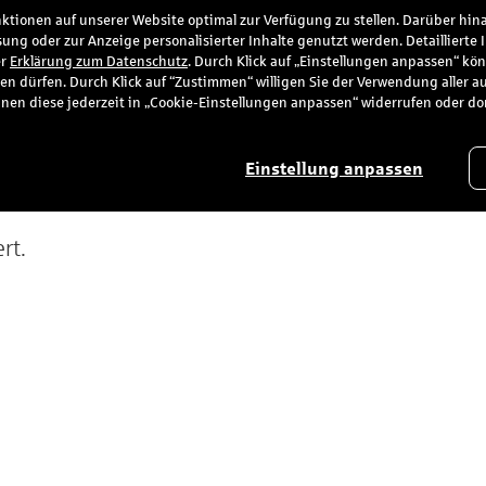
tionen auf unserer Website optimal zur Verfügung zu stellen. Darüber hina
ung oder zur Anzeige personalisierter Inhalte genutzt werden. Detaillierte
ice
S-POOL
er
Erklärung zum Datenschutz
. Durch Klick auf „Einstellungen anpassen“ kö
en dürfen. Durch Klick auf “Zustimmen“ willigen Sie der Verwendung aller a
e können diese jederzeit in „Cookie-Einstellungen anpassen“ widerrufen oder d
Einstellung anpassen
rt.