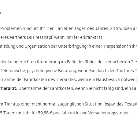
:
Problemen rund um Ihr Tier – an allen Tagen des Jahres, 24 Stunden 
es Partners Dr. Fressnapf, wenn Ihr Tier erkrankt ist
ttlung und Organisation der Unterbringung in einer Tierpension in Ihre
er fachgerechten Kremierung im Falle des Todes des versicherten Tie
Telefonische, psychologische Beratung, wenn Sie durch den Tod Ihres T
nahme der Fahrtkosten des Tierarztes, wenn ein Hausbesuch notwendig w
Tierarzt:
Übernahme der Fahrtkosten, wenn Sie nicht fähig sind, ein F
 Tier aus einer nicht normal zugänglichen Situation (bspw. das Fests
5 Tagen im Jahr für 59,88 € pro Jahr inklusive Versicherungssteuer