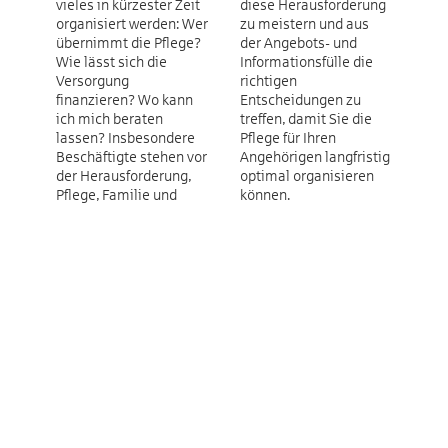
vieles in kürzester Zeit
diese Herausforderung
organisiert werden: Wer
zu meistern und aus
übernimmt die Pflege?
der Angebots- und
Wie lässt sich die
Informationsfülle die
Versorgung
richtigen
finanzieren? Wo kann
Entscheidungen zu
ich mich beraten
treffen, damit Sie die
lassen? Insbesondere
Pflege für Ihren
Beschäftigte stehen vor
Angehörigen langfristig
der Herausforderung,
optimal organisieren
Pflege, Familie und
können.